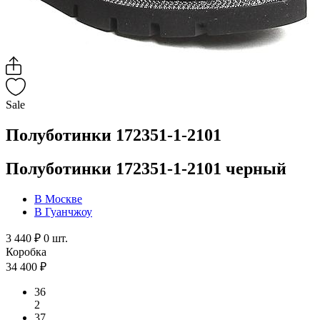
Sale
Полуботинки 172351-1-2101
Полуботинки 172351-1-2101 черный
В Москве
В Гуанчжоу
3 440 ₽
0 шт.
Коробка
34 400 ₽
36
2
37