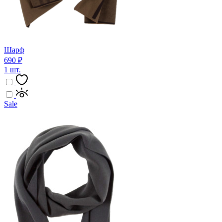
Шарф
690 ₽
1 шт.
Sale