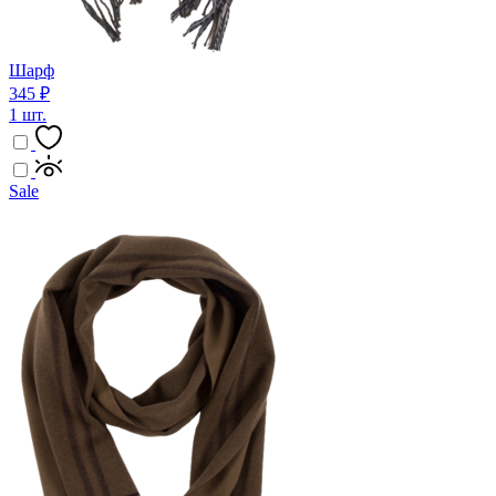
Шарф
345 ₽
1 шт.
Sale