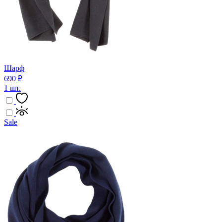
Шарф
690 ₽
1 шт.
Sale