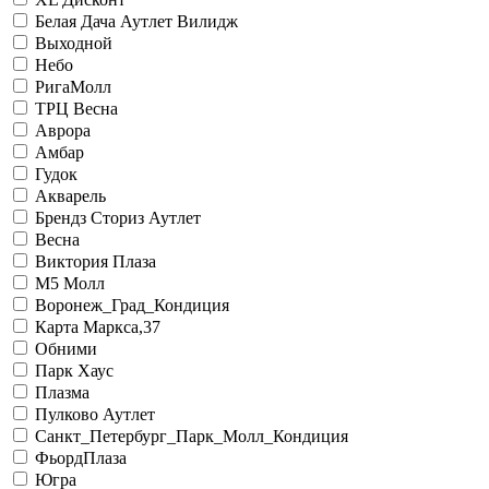
Белая Дача Аутлет Вилидж
Выходной
Небо
РигаМолл
ТРЦ Весна
Аврора
Амбар
Гудок
Акварель
Брендз Сториз Аутлет
Весна
Виктория Плаза
М5 Молл
Воронеж_Град_Кондиция
Карта Маркса,37
Обними
Парк Хаус
Плазма
Пулково Аутлет
Санкт_Петербург_Парк_Молл_Кондиция
ФьордПлаза
Югра