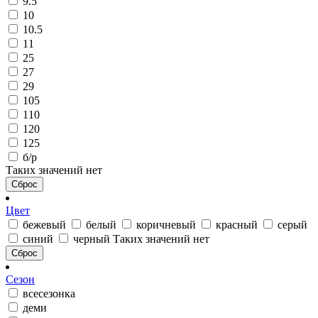
9.5
10
10.5
11
25
27
29
105
110
120
125
б/р
Таких значений нет
Сброс
Цвет
бежевый
белый
коричневый
красный
серый
синий
черный
Таких значений нет
Сброс
Сезон
всесезонка
деми