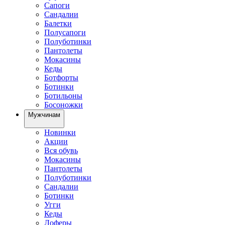
Сапоги
Сандалии
Балетки
Полусапоги
Полуботинки
Пантолеты
Мокасины
Кеды
Ботфорты
Ботинки
Ботильоны
Босоножки
Мужчинам
Новинки
Акции
Вся обувь
Мокасины
Пантолеты
Полуботинки
Сандалии
Ботинки
Угги
Кеды
Лоферы