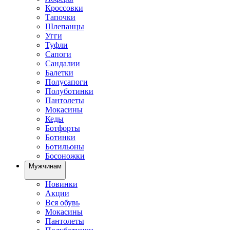
Кроссовки
Тапочки
Шлепанцы
Угги
Туфли
Сапоги
Сандалии
Балетки
Полусапоги
Полуботинки
Пантолеты
Мокасины
Кеды
Ботфорты
Ботинки
Ботильоны
Босоножки
Мужчинам
Новинки
Акции
Вся обувь
Мокасины
Пантолеты