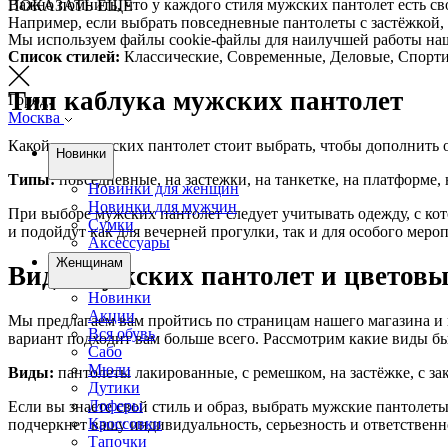
Важно помнить, что у каждого стиля мужских пантолет есть св
ПОКАЗАТЬ ЕЩЕ
Например, если выбрать повседневные пантолеты с застёжкой, 
Мы используем файлы cookie-файлы для наилучшей работы нашег
Список стилей:
Классические, Современные, Деловые, Спорт
Тип каблука мужских пантолет
Город:
Москва
Какой тип мужских пантолет стоит выбрать, чтобы дополнить о
Новинки
Типы:
повседневные, на застежки, на танкетке, на платформе, 
Новинки для женщин
Новинки для мужчин
При выборе мужских пантолет следует учитывать одежду, с кот
Сумки
и подойдут как для вечерней прогулки, так и для особого меро
Аксессуары
Женщинам
Виды мужских пантолет и цветов
Новинки
Акции
Мы предлагаем вам пройтись по страницам нашего магазина и 
Вся обувь
вариант подходит вам больше всего. Рассмотрим какие виды б
Сабо
Мюли
Виды:
пантолеты лакированные, с ремешком, на застёжке, с з
Дутики
Лоферы
Если вы знаете свой стиль и образ, выбрать мужские пантолеты
Кроссовки
подчеркнет вашу индивидуальность, серьезность и ответственн
Тапочки