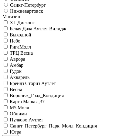
Санкт-Петербург
Нижневартовск
Магазин
XL Дисконт
Белая Дача Аутлет Вилидж
Выходной
Небо
РигаМолл
ТРЦ Весна
Аврора
Амбар
Гудок
Акварель
Брендз Сториз Аутлет
Весна
Воронеж_Град_Кондиция
Карта Маркса,37
М5 Молл
Обними
Пулково Аутлет
Санкт_Петербург_Парк_Молл_Кондиция
Югра