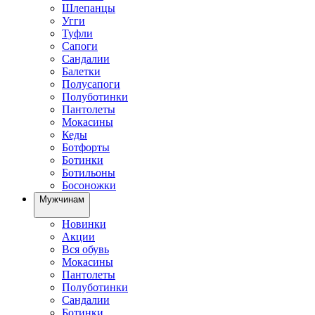
Шлепанцы
Угги
Туфли
Сапоги
Сандалии
Балетки
Полусапоги
Полуботинки
Пантолеты
Мокасины
Кеды
Ботфорты
Ботинки
Ботильоны
Босоножки
Мужчинам
Новинки
Акции
Вся обувь
Мокасины
Пантолеты
Полуботинки
Сандалии
Ботинки