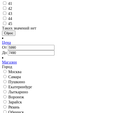
41
42
43
44
45
Таких значений нет
Сброс
Цена
От
До
Магазин
Город
Москва
Самара
Пушкино
Екатеринбург
Лыткарино
Воронеж
Зарайск
Рязань
Обнинск