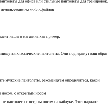
 пантолеты для офиса или стильные пантолеты для тренировок.
 использованием cookie-файлов.
имент нашего магазина как пример.
 впишутся классические пантолеты. Они подчеркнут ваш образ
ить мужские пантолеты, рекомендуем определиться, какой
м носом, с открытым носом
рные пантолеты с острым носом на каблуке. Этот вариант