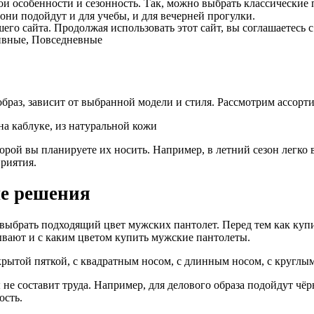
ои особенности и сезонность. Так, можно выбрать классические
они подойдут и для учебы, и для вечерней прогулки.
о сайта. Продолжая использовать этот сайт, вы соглашаетесь с
ивные, Повседневные
браз, зависит от выбранной модели и стиля. Рассмотрим ассорт
на каблуке, из натуральной кожи
орой вы планируете их носить. Например, в летний сезон легко
приятия.
ые решения
выбрать подходящий цвет мужских пантолет. Перед тем как куп
ывают и с каким цветом купить мужские пантолеты.
акрытой пяткой, с квадратным носом, с длинным носом, с круглы
 не составит труда. Например, для делового образа подойдут чё
ость.