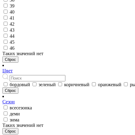
39
40
41
42
43
44
45
46
Таких значений нет
Сброс
Цвет
бордовый
зеленый
коричневый
оранжевый
р
Сброс
Сезон
всесезонка
деми
зима
Таких значений нет
Сброс