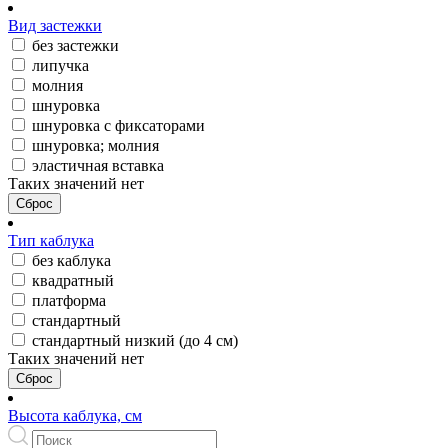
Вид застежки
без застежки
липучка
молния
шнуровка
шнуровка с фиксаторами
шнуровка; молния
эластичная вставка
Таких значений нет
Сброс
Тип каблука
без каблука
квадратный
платформа
стандартный
стандартный низкий (до 4 см)
Таких значений нет
Сброс
Высота каблука, см