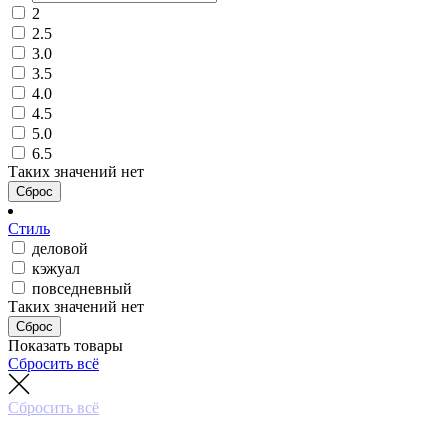
2
2.5
3.0
3.5
4.0
4.5
5.0
6.5
Таких значений нет
Сброс
Стиль
деловой
кэжуал
повседневный
Таких значений нет
Сброс
Показать товары
Сбросить всё
Сбросить всё