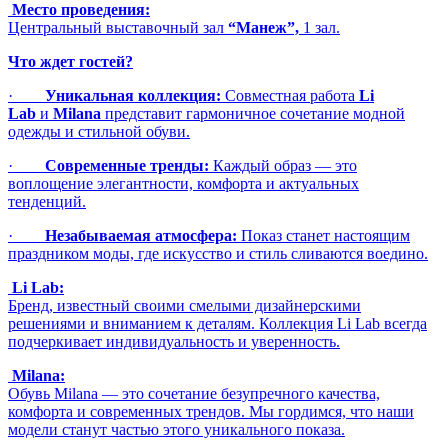
Место проведения:
Центральный выставочный зал
“Манеж”,
1 зал.
Что ждет гостей?
·
Уникальная коллекция:
Совместная работа
Li
Lab
и
Milana
представит гармоничное сочетание модной
одежды и стильной обуви.
·
Современные тренды:
Каждый образ — это
воплощение элегантности, комфорта и актуальных
тенденций.
·
Незабываемая атмосфера:
Показ станет настоящим
праздником моды, где искусство и стиль сливаются воедино.
Li Lab:
Бренд, известный своими смелыми дизайнерскими
решениями и вниманием к деталям. Коллекция Li Lab всегда
подчеркивает индивидуальность и уверенность.
Milana:
Обувь Milana — это сочетание безупречного качества,
комфорта и современных трендов. Мы гордимся, что наши
модели станут частью этого уникального показа.