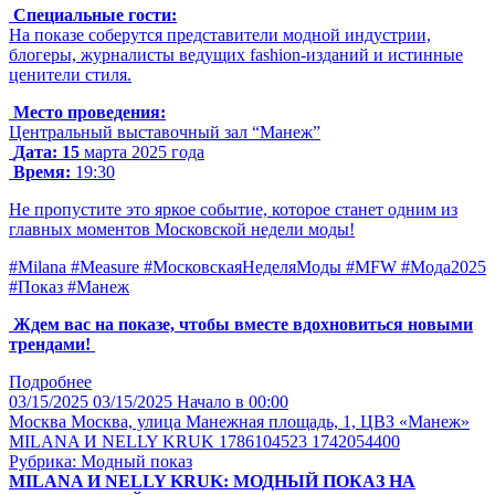
Специальные гости:
На показе соберутся представители модной индустрии,
блогеры, журналисты ведущих fashion-изданий и истинные
ценители стиля.
Место проведения:
Центральный выставочный зал “Манеж”
Дата: 15
марта 2025 года
Время:
19:30
Не пропустите это яркое событие, которое станет одним из
главных моментов Московской недели моды!
#Milana #Measure #МосковскаяНеделяМоды #MFW #Мода2025
#Показ #Манеж
Ждем вас на показе, чтобы вместе вдохновиться новыми
трендами!
Подробнее
03/15/2025
03/15/2025
Начало в 00:00
Москва
Москва, улица Манежная площадь, 1, ЦВЗ «Манеж»
MILANA И NELLY KRUK 1786104523 1742054400
Рубрика: Модный показ
MILANA И NELLY KRUK: МОДНЫЙ ПОКАЗ НА