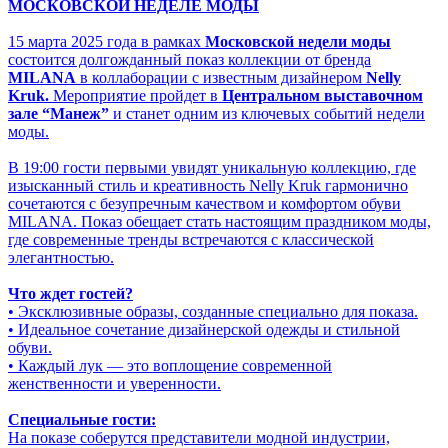
МОСКОВСКОЙ НЕДЕЛЕ МОДЫ
15 марта 2025 года в рамках
Московской недели моды
состоится долгожданный показ коллекции от бренда
MILANA
в коллаборации с известным дизайнером
Nelly
Kruk.
Мероприятие пройдет в
Центральном выставочном
зале “Манеж”
и станет одним из ключевых событий недели
моды.
В 19:00 гости первыми увидят уникальную коллекцию, где
изысканный стиль и креативность Nelly Kruk гармонично
сочетаются с безупречным качеством и комфортом обуви
MILANA. Показ обещает стать настоящим праздником моды,
где современные тренды встречаются с классической
элегантностью.
Что ждет гостей?
• Эксклюзивные образы, созданные специально для показа.
• Идеальное сочетание дизайнерской одежды и стильной
обуви.
• Каждый лук — это воплощение современной
женственности и уверенности.
Специальные гости:
На показе соберутся представители модной индустрии,