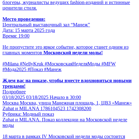
блогеры, журналисты ведущих fashion-изданий и истинные
ценители стиля.
Место проведения:
Центральный выставочный зал “Манеж”
Дата: 15 марта 2025 года
Время: 19:00
Не пропустите это яркое событие, которое станет одним из
главных моментов
Московской недели моды!
#Milana #NellyKruk #МосковскаяНеделяМоды #MFW
#Мода2025 #Показ #Манеж
Ждем вас на показе, чтобы вместе вдохновиться новыми
трендами!
Подробнее
03/18/2025
03/18/2025
Начало в 30:00
Москва
Москва, улица Манежная площадь, 1, ЦВЗ «Манеж»
Zuhat и MILANA 1786104523 1742308200
Рубрика: Модный показ
Zuhat и MILANA. Показ коллекции на Московской неделе
моды
18 марта в рамках IV Московской недели моды состоится