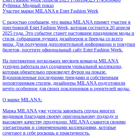
Рубрика: Модный показ
Участие марки MILANA в Estet Fashion Week
С радостью сообщаем, что марка MILANA примет участие в
престижной Estet Fashion Week, которая состоится 20 апреля
2025 года. Это событие станет настоящим праздником моды и
стиля, собравшим лучших дизайнеров и бренды со всего
мира. Для получения дополнительной информации и покупки
билетов, посетите официальный сайт Estet Fashion Week.
На протяжении нескольких месяцев команда MILANA
усердно работала над созданием уникальной коллекции,
которая обязательно произведет фурор на показе.
Вдохновленные последними трендами и собственным
неповторимым стилем, дизайнеры MILANA подготовили
нечто особенное для своих поклонников и ценителей моды.
О марке MILANA:
Марка MILANA уже успела завоевать сердца многих
модников благодаря своему оригинальному подходу и
высокому качеству продукции. MILANA славится своими
элегантными и современными коллекциями, которые
сочетают в себе роскошь и практичность.