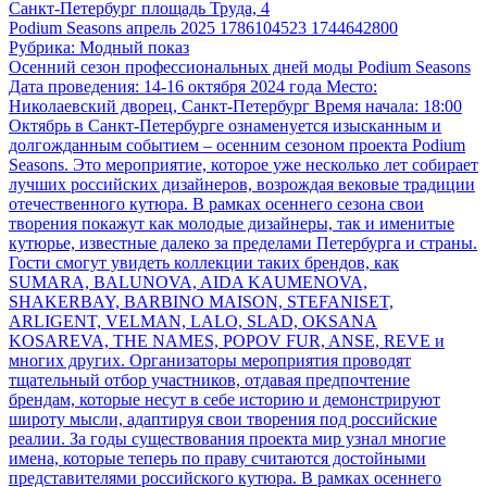
Санкт-Петербург
площадь Труда, 4
Podium Seasons апрель 2025 1786104523 1744642800
Рубрика: Модный показ
Осенний сезон профессиональных дней моды Podium Seasons
Дата проведения: 14-16 октября 2024 года Место:
Николаевский дворец, Санкт-Петербург Время начала: 18:00
Октябрь в Санкт-Петербурге ознаменуется изысканным и
долгожданным событием – осенним сезоном проекта Podium
Seasons. Это мероприятие, которое уже несколько лет собирает
лучших российских дизайнеров, возрождая вековые традиции
отечественного кутюра. В рамках осеннего сезона свои
творения покажут как молодые дизайнеры, так и именитые
кутюрье, известные далеко за пределами Петербурга и страны.
Гости смогут увидеть коллекции таких брендов, как
SUMARA, BALUNOVA, AIDA KAUMENOVA,
SHAKERBAY, BARBINO MAISON, STEFANISET,
ARLIGENT, VELMAN, LALO, SLAD, OKSANA
KOSAREVA, THE NAMES, POPOV FUR, ANSE, REVE и
многих других. Организаторы мероприятия проводят
тщательный отбор участников, отдавая предпочтение
брендам, которые несут в себе историю и демонстрируют
широту мысли, адаптируя свои творения под российские
реалии. За годы существования проекта мир узнал многие
имена, которые теперь по праву считаются достойными
представителями российского кутюра. В рамках осеннего