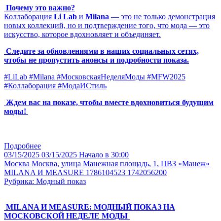
Почему это важно?
Коллаборация
Li Lab
и
Milana
— это не только демонстрация
новых коллекций, но и подтверждение того, что мода — это
искусство, которое вдохновляет и объединяет.
Следите за обновлениями в наших социальных сетях,
чтобы не пропустить анонсы и подробности показа.
#LiLab #Milana #МосковскаяНеделяМоды #MFW2025
#Коллаборация #МодаИСтиль
Ждем вас на показе, чтобы вместе вдохновиться будущим
моды!
Подробнее
03/15/2025
03/15/2025
Начало в 30:00
Москва
Москва, улица Манежная площадь, 1, ЦВЗ «Манеж»
MILANA И MEASURE 1786104523 1742056200
Рубрика: Модный показ
MILANA И MEASURE: МОДНЫЙ ПОКАЗ НА
МОСКОВСКОЙ НЕДЕЛЕ МОДЫ