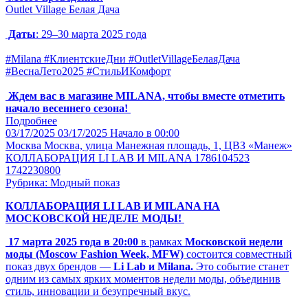
Outlet Village Белая Дача
Даты
: 29–30 марта 2025 года
#Milana #КлиентскиеДни #OutletVillageБелаяДача
#ВеснаЛето2025 #СтильИКомфорт
Ждем вас в магазине MILANA, чтобы вместе отметить
начало весеннего сезона!
Подробнее
03/17/2025
03/17/2025
Начало в 00:00
Москва
Москва, улица Манежная площадь, 1, ЦВЗ «Манеж»
КОЛЛАБОРАЦИЯ LI LAB И MILANA 1786104523
1742230800
Рубрика: Модный показ
КОЛЛАБОРАЦИЯ LI LAB И MILANA НА
МОСКОВСКОЙ НЕДЕЛЕ МОДЫ!
17 марта 2025 года в 20:00
в рамках
Московской недели
моды
(Moscow Fashion Week, MFW)
состоится совместный
показ двух брендов —
Li Lab и Milana.
Это событие станет
одним из самых ярких моментов недели моды, объединив
стиль, инновации и безупречный вкус.