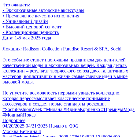
Что ожидать:
• Эксклюзивные авторские аксессуары
• Премиальное качество исполнения
• Уникальный дизайн
• Высокий ценовой сегмент
• Коллекционная ценность
Дата: 1-5 мая 2025 года
Локация: Radisson Collection Paradise Resort & SPA, Sochi
Это событие станет настоящим праздником для ценителей
качественной моды и эксклюзивных вещей. Каждая деталь
коллекции – результат творческого союза двух талантливых
мастеров, воплотивших в жизнь самые смелые идеи в мире
высокой моды.
Не упустите возможность первыми увидеть коллекцию,
которая переосмысливает классическое понимание
аксессуаров и создает новые стандарты роскоши.
#SochiFashionWeek #Милана #ИринаКорпенко #ПремиумМода
#МодныйПоказ
Подробнее
04/20/2025
04/21/2025
Начало в /20/2
Москва
Веткина 4
Estet Fashion Week Апрель 2025 1786104523 1745096400