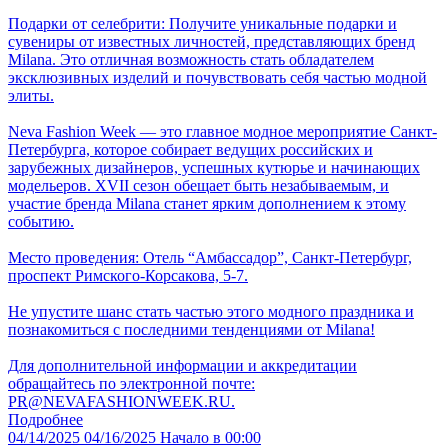
Подарки от селебрити: Получите уникальные подарки и
сувениры от известных личностей, представляющих бренд
Milanа. Это отличная возможность стать обладателем
эксклюзивных изделий и почувствовать себя частью модной
элиты.
Neva Fashion Week — это главное модное мероприятие Санкт-
Петербурга, которое собирает ведущих российских и
зарубежных дизайнеров, успешных кутюрье и начинающих
модельеров. XVII сезон обещает быть незабываемым, и
участие бренда Milanа станет ярким дополнением к этому
событию.
Место проведения: Отель “Амбассадор”, Санкт-Петербург,
проспект Римского-Корсакова, 5-7.
Не упустите шанс стать частью этого модного праздника и
познакомиться с последними тенденциями от Milanа!
Для дополнительной информации и аккредитации
обращайтесь по электронной почте:
PR@NEVAFASHIONWEEK.RU.
Подробнее
04/14/2025
04/16/2025
Начало в 00:00