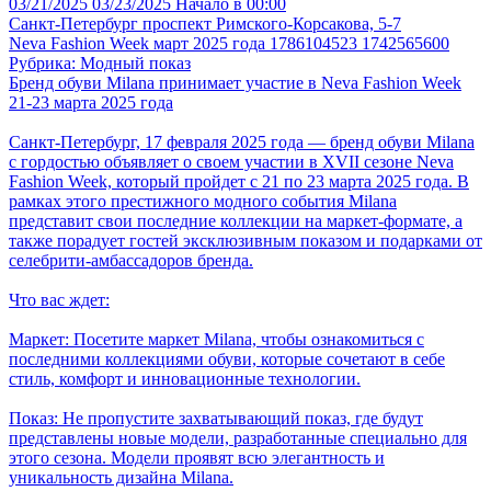
03/21/2025
03/23/2025
Начало в 00:00
Санкт-Петербург
проспект Римского-Корсакова, 5-7
Neva Fashion Week март 2025 года 1786104523 1742565600
Рубрика: Модный показ
Бренд обуви Milanа принимает участие в Neva Fashion Week
21-23 марта 2025 года
Санкт-Петербург, 17 февраля 2025 года — бренд обуви Milanа
с гордостью объявляет о своем участии в XVII сезоне Neva
Fashion Week, который пройдет с 21 по 23 марта 2025 года. В
рамках этого престижного модного события Milanа
представит свои последние коллекции на маркет-формате, а
также порадует гостей эксклюзивным показом и подарками от
селебрити-амбассадоров бренда.
Что вас ждет:
Маркет: Посетите маркет Milanа, чтобы ознакомиться с
последними коллекциями обуви, которые сочетают в себе
стиль, комфорт и инновационные технологии.
Показ: Не пропустите захватывающий показ, где будут
представлены новые модели, разработанные специально для
этого сезона. Модели проявят всю элегантность и
уникальность дизайна Milanа.