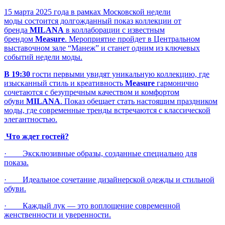
15 марта 2025 года в рамках Московской недели
моды состоится долгожданный показ коллекции от
бренда
MILANA
в коллаборации с известным
брендом
Measure
. Мероприятие пройдет в Центральном
выставочном зале “Манеж” и станет одним из ключевых
событий недели моды.
В 19:30
гости первыми увидят уникальную коллекцию, где
изысканный стиль и креативность
Measure
гармонично
сочетаются с безупречным качеством и комфортом
обуви
MILANA
. Показ обещает стать настоящим праздником
моды, где современные тренды встречаются с классической
элегантностью.
Что ждет гостей?
· Эксклюзивные образы, созданные специально для
показа.
· Идеальное сочетание дизайнерской одежды и стильной
обуви.
· Каждый лук — это воплощение современной
женственности и уверенности.