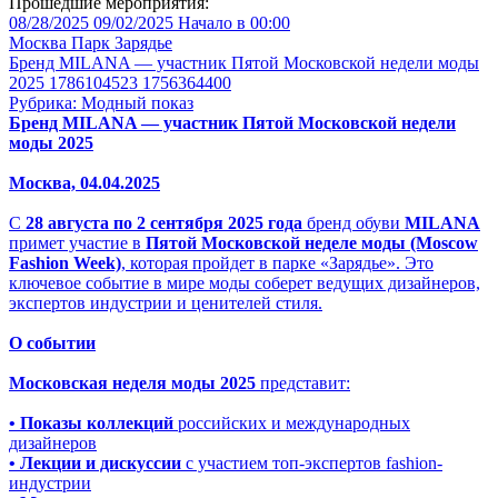
Прошедшие мероприятия:
08/28/2025
09/02/2025
Начало в 00:00
Москва
Парк Зарядье
Бренд MILANA — участник Пятой Московской недели моды
2025 1786104523 1756364400
Рубрика: Модный показ
Бренд MILANA — участник Пятой Московской недели
моды 2025
Москва, 04.04.2025
С
28 августа по 2 сентября 2025 года
бренд обуви
MILANA
примет участие в
Пятой Московской неделе моды (Moscow
Fashion Week)
, которая пройдет в парке «Зарядье». Это
ключевое событие в мире моды соберет ведущих дизайнеров,
экспертов индустрии и ценителей стиля.
О событии
Московская неделя моды 2025
представит:
• Показы коллекций
российских и международных
дизайнеров
• Лекции и дискуссии
с участием топ-экспертов fashion-
индустрии