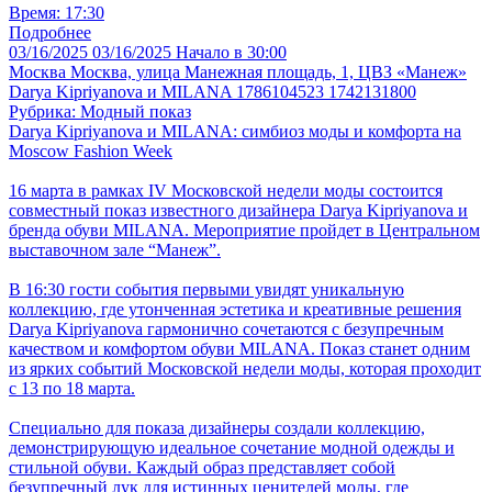
Время: 17:30
Подробнее
03/16/2025
03/16/2025
Начало в 30:00
Москва
Москва, улица Манежная площадь, 1, ЦВЗ «Манеж»
Darya Kipriyanova и MILANA 1786104523 1742131800
Рубрика: Модный показ
Darya Kipriyanova и MILANA: симбиоз моды и комфорта на
Moscow Fashion Week
16 марта в рамках IV Московской недели моды состоится
совместный показ известного дизайнера Darya Kipriyanova и
бренда обуви MILANA. Мероприятие пройдет в Центральном
выставочном зале “Манеж”.
В 16:30 гости события первыми увидят уникальную
коллекцию, где утонченная эстетика и креативные решения
Darya Kipriyanova гармонично сочетаются с безупречным
качеством и комфортом обуви MILANA. Показ станет одним
из ярких событий Московской недели моды, которая проходит
с 13 по 18 марта.
Специально для показа дизайнеры создали коллекцию,
демонстрирующую идеальное сочетание модной одежды и
стильной обуви. Каждый образ представляет собой
безупречный лук для истинных ценителей моды, где