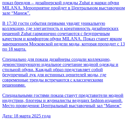
показ брендов – дизайнерской одежды Zuhat и марки обуви
MILANA. Мероприятие пройдет в Центральном выставочном
зале “Манеж”.
В 17:30 гости события первыми увидят уникальную
коллекцию, где элегантность и креативность дизайнерских
решений Zuhat гармонично сочетаются с безупречным
качеством и комфортом обуви MILANA. Показ станет ярким
завершением Московской недели моды, которая проходит с 13
по 18 марта.
Специально для показа дизайнеры создали коллекцию,
демонстрирующую идеальное сочетание модной одежды и
стильной обуви. Каждый образ представляет собой
безупречный лук для истинных ценителей моды, где
современные тренды встречаются с классическими
решениями.
Специальными гостями показа станут представители модной
индустрии, блогеры и журналисты ведущих fashion-изданий.
Место проведения: Центральный выставочный зал “Манеж”
Дата: 18 марта 2025 года