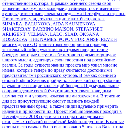
отечественного кутюра. В рамках осеннего сезона свои
творения покажут как молодые дизайнеры, так и именитые
кутюрье, известные далеко за пределами Петербурга и страны.
Гости смогут увидеть коллекции таких брендов, как
SUMARA, BALUNOVA, AIDA KAUMENOVA,
SHAKERBAY, BARBINO MAISON, STEFANISET,
ARLIGENT, VELMAN, LALO, SLAD, OKSANA
KOSAREVA, THE NAMES, POPOV FUR, ANSE, REVE и
многих других. Организаторы мероприятия проводят
тщательный отбор участников, отдавая предпочтение
брендам, которые несут в себе историю и демонстрируют
широту мысли, адаптируя свои творения под российские
реалии. За годы существования проекта мир узнал многие
имена, которые теперь по праву считаются достойными
представителями российского кутюра. В рамках осеннего
сезона Podium Seasons пройдет классический pop-up store по
случаю презентации коллекций брендов. Под музыкальное
сопровождение гостей будут приветствовать холодным
шампанским и угощать изысканными закусками. В течение
дня все присутствующие смогут оценить каждый
представленный бренд, а также индивидуально примерить
изделия и приобрести их. Проект Podium Seasons проходит в
Петербурге с 2018 года и за эти годы стал одним из
ожидаемых событий российской fashion-индустрии. В разные
сезоны в его рамках было организовано 5 показов Валентина