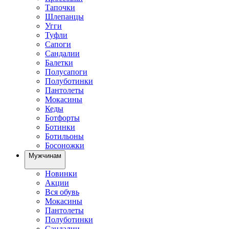
Тапочки
Шлепанцы
Угги
Туфли
Сапоги
Сандалии
Балетки
Полусапоги
Полуботинки
Пантолеты
Мокасины
Кеды
Ботфорты
Ботинки
Ботильоны
Босоножки
Мужчинам
Новинки
Акции
Вся обувь
Мокасины
Пантолеты
Полуботинки
Сандалии