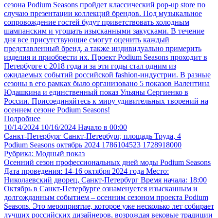
сезона Podium Seasons пройдет классический pop-up store по
случаю презентации коллекций брендов. Под музыкальное
сопровождение гостей будут приветствовать холодным
шампанским и угощать изысканными закусками. В течение
дня все присутствующие смогут оценить каждый
представленный бренд, а также индивидуально примерить
изделия и приобрести их. Проект Podium Seasons проходит в
Петербурге с 2018 года и за эти годы стал одним из
ожидаемых событий российской fashion-индустрии. В разные
сезоны в его рамках было организовано 5 показов Валентина
Юдашкина и единственный показ Ульяны Сергиенко в
России. Присоединяйтесь к миру удивительных творений на
осеннем сезоне Podium Seasons!
Подробнее
10/14/2024
10/16/2024
Начало в 00:00
Санкт-Петербург
Санкт-Петербург, площадь Труда, 4
Podium Seasons октябрь 2024 1786104523 1728918000
Рубрика: Модный показ
Осенний сезон профессиональных дней моды Podium Seasons
Дата проведения: 14-16 октября 2024 года Место:
Николаевский дворец, Санкт-Петербург Время начала: 18:00
Октябрь в Санкт-Петербурге ознаменуется изысканным и
долгожданным событием – осенним сезоном проекта Podium
Seasons. Это мероприятие, которое уже несколько лет собирает
лучших российских дизайнеров, возрождая вековые традиции