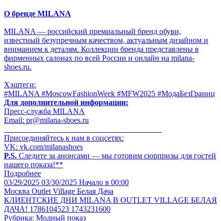
О бренде MILANA
MILANA — российский премиальный бренд обуви,
известный безупречным качеством, актуальным дизайном и
вниманием к деталям. Коллекции бренда представлены в
фирменных салонах по всей России и онлайн на milana-
shoes.ru.
Хэштеги:
#MILANA #MoscowFashionWeek #MFW2025 #МодаБезГраниц
Для дополнительной информации:
Пресс-служба MILANA
Email: pr@milana-shoes.ru
________________________________________
Присоединяйтесь к нам в соцсетях:
VK: vk.com/milanashoes
P.S.
Следите за анонсами — мы готовим сюрпризы для гостей
нашего показа!**
Подробнее
03/29/2025
03/30/2025
Начало в 00:00
Москва
Outlet Village Белая Дача
КЛИЕНТСКИЕ ДНИ MILANA В OUTLET VILLAGE БЕЛАЯ
ДАЧА! 1786104523 1743231600
Рубрика: Модный показ