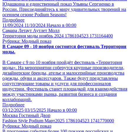
Юдашкина и единственный показ Ульяны Сергиенко в
России. Присоединяйтесь к миру удивительных творений на
осеннем сезоне Podium Seasons!
Подробнее
11/09/2024
11/10/2024
Начало в 00:00
Самара
Летаут Аутлет Молл
Территория моды ноябрь 2024 1786104523 1731164400
Рубрика: Модный показ
В Самаре 09 - 10 ноября состоится фестиваль Территория
моды.
В Самаре с 9 по 10 ноября пройдёт фестиваль «Территория
моды». На мероприятии соберутся крупные производители,
дизайнерские бренды, ателье и малосерийные производства
одежды, обуви и аксессуаров. Также будут представлены
сопутствующие товары и услуги для профессионалов
индустрии. Фестиваль станет площадкой для взаимодействия
между участниками рынка, развития бизнеса и создания
коллабораций.
Подробнее
03/12/2025
03/15/2025
Начало в 00:00
Москва
Гостиный Двор
Fashion Style Podium Март2025 1786104523 1741770000
Рубрика: Модный показ
В программе события более 100 показов российских и