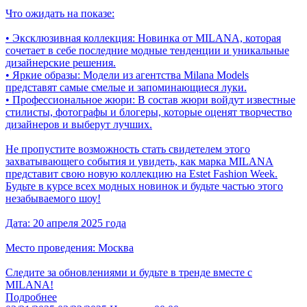
Что ожидать на показе:
• Эксклюзивная коллекция: Новинка от MILANA, которая
сочетает в себе последние модные тенденции и уникальные
дизайнерские решения.
• Яркие образы: Модели из агентства Milana Models
представят самые смелые и запоминающиеся луки.
• Профессиональное жюри: В состав жюри войдут известные
стилисты, фотографы и блогеры, которые оценят творчество
дизайнеров и выберут лучших.
Не пропустите возможность стать свидетелем этого
захватывающего события и увидеть, как марка MILANA
представит свою новую коллекцию на Estet Fashion Week.
Будьте в курсе всех модных новинок и будьте частью этого
незабываемого шоу!
Дата: 20 апреля 2025 года
Место проведения: Москва
Следите за обновлениями и будьте в тренде вместе с
MILANA!
Подробнее