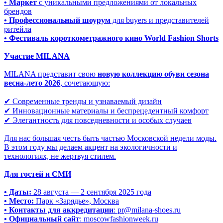
• Маркет
с уникальными предложениями от локальных
брендов
• Профессиональный шоурум
для buyers и представителей
ритейла
• Фестиваль короткометражного кино World Fashion Shorts
Участие MILANA
MILANA представит свою
новую коллекцию обуви сезона
весна-лето 2026
, сочетающую:
✔ Современные тренды и узнаваемый дизайн
✔ Инновационные материалы и беспрецедентный комфорт
✔ Элегантность для повседневности и особых случаев
Для нас большая честь быть частью Московской недели моды.
В этом году мы делаем акцент на экологичности и
технологиях, не жертвуя стилем.
Для гостей и СМИ
• Даты:
28 августа — 2 сентября 2025 года
• Место:
Парк «Зарядье», Москва
• Контакты для аккредитации
: pr@milana-shoes.ru
• Официальный сайт
: moscowfashionweek.ru