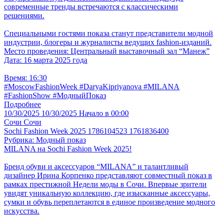
современные тренды встречаются с классическими
решениями.
Специальными гостями показа станут представители модной
индустрии, блогеры и журналисты ведущих fashion-изданий.
Место проведения: Центральный выставочный зал “Манеж”
Дата: 16 марта 2025 года
Время: 16:30
#MoscowFashionWeek #DaryaKipriyanova #MILANA
#FashionShow #МодныйПоказ
Подробнее
10/30/2025
10/30/2025
Начало в 00:00
Сочи
Сочи
Sochi Fashion Week 2025 1786104523 1761836400
Рубрика: Модный показ
MILANA на Sochi Fashion Week 2025!
Бренд обуви и аксессуаров “MILANA” и талантливый
дизайнер Ирина Корпенко представляют совместный показ в
рамках престижной Недели моды в Сочи. Впервые зрители
увидят уникальную коллекцию, где изысканные аксессуары,
сумки и обувь переплетаются в единое произведение модного
искусства.