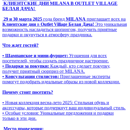
КЛИЕНТСКИЕ ДНИ MILANA В OUTLET VILLAGE
БЕЛАЯ ДАЧА!
29 и 30 марта 2025
года бренд
MILANA
приглашает всех на
Клиентские дни
в
Outlet Village Белая Дача!
Это уникальная
возможность насладиться шопингом, получить приятные
подарки и окунуться в атмосферу праздника.
Что ждет гостей?
• Шампанское и мини-фуршет:
Угощения для всех
посетителей, чтобы создать праздничное настроение.
• Подарки за покупки:
Каждый, кто сделает покупку,
получит приятный сюрприз от MILANA.
• Консультации стилистов:
Приглашенные эксперты
помогут подобрать идеальные образы из новой коллекции.
Почему стоит посетить?
• Новая коллекция весна-лето 2025: Стильная обувь и
аксессуары, которые подчеркнут ваш индивидуальный стиль.
• Особые условия: Уникальные предложения и подарки
только в эти дни.
Место проведения: