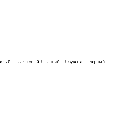
зовый
салатовый
синий
фуксия
черный