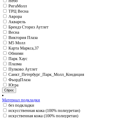
Небо
РигаМолл
ТРЦ Весна
Аврора
Акварель
Брендз Сториз Аутлет
Весна
Виктория Плаза
М5 Молл
Карта Маркса,37
Обними
Парк Хаус
Плазма
Пулково Аутлет
Санкт_Петербург_Парк_Молл_Кондиция
ФьордПлаза
Югра
Сброс
Материал подкладки
без подкладки
искусственная кожа (100% полиуретан)
искуственная кожа (100% полиуретан)