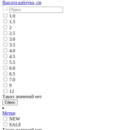
Высота каблука, см
1.0
1.5
2
2.5
3.0
3.5
4.0
4.5
5.5
6.0
6.5
7.0
9
12
Таких значений нет
Сброс
Метки
NEW
SALE
Таких значений нет