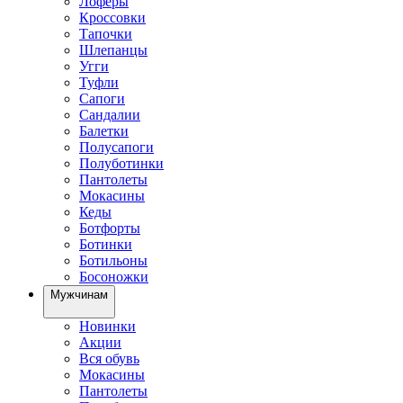
Лоферы
Кроссовки
Тапочки
Шлепанцы
Угги
Туфли
Сапоги
Сандалии
Балетки
Полусапоги
Полуботинки
Пантолеты
Мокасины
Кеды
Ботфорты
Ботинки
Ботильоны
Босоножки
Мужчинам
Новинки
Акции
Вся обувь
Мокасины
Пантолеты