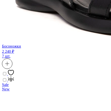
Босоножки
2 240 ₽
7 шт.
Sale
New