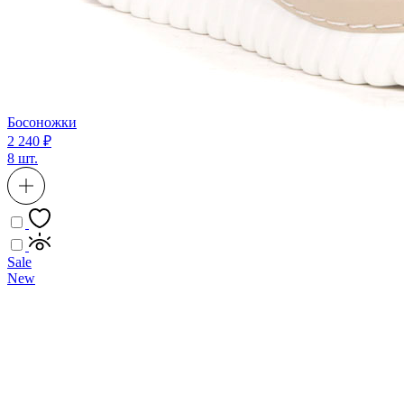
Босоножки
2 240 ₽
8 шт.
Sale
New