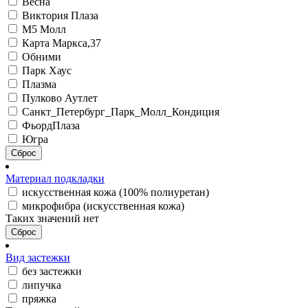
Весна
Виктория Плаза
М5 Молл
Карта Маркса,37
Обними
Парк Хаус
Плазма
Пулково Аутлет
Санкт_Петербург_Парк_Молл_Кондиция
ФьордПлаза
Югра
Сброс
Материал подкладки
искусственная кожа (100% полиуретан)
микрофибра (искусственная кожа)
Таких значений нет
Сброс
Вид застежки
без застежки
липучка
пряжка