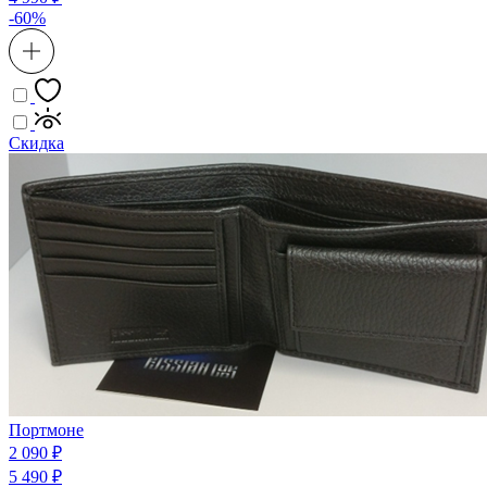
-60%
Скидка
Портмоне
2 090 ₽
5 490 ₽