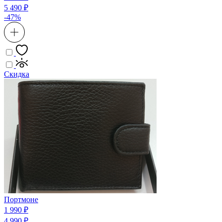
5 490 ₽
-47%
Скидка
Портмоне
1 990 ₽
4 990 ₽