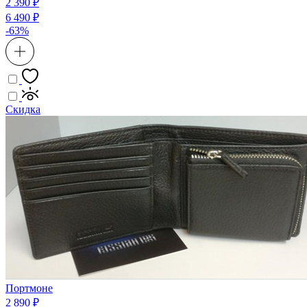
2 390 ₽
6 490 ₽
-63%
Скидка
Портмоне
2 890 ₽