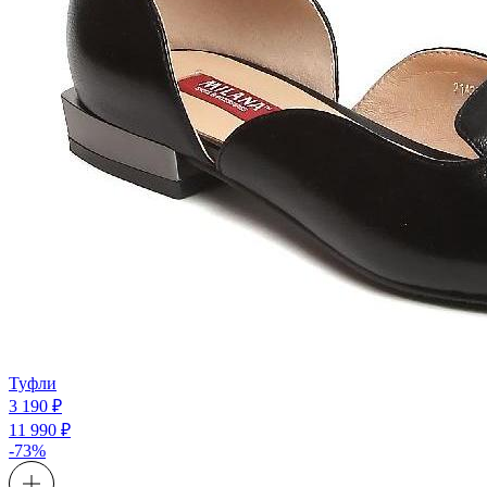
Туфли
3 190 ₽
11 990 ₽
-73%