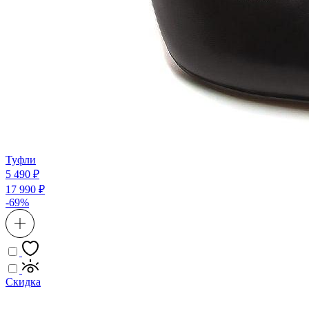
Туфли
5 490 ₽
17 990 ₽
-69%
Скидка