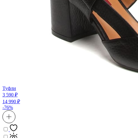
Туфли
3 590 ₽
14 990 ₽
-76%