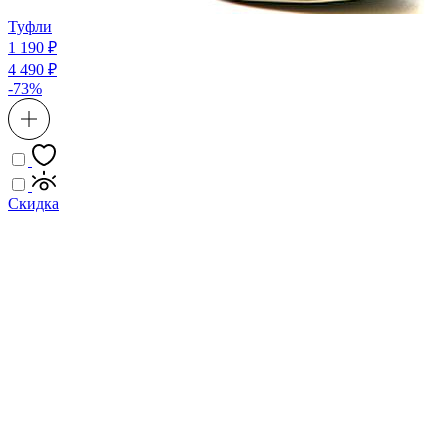
Туфли
1 190 ₽
4 490 ₽
-73%
Скидка